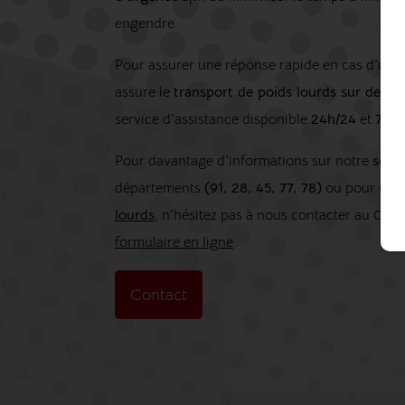
engendre.
Pour assurer une réponse rapide en cas d'urge
assure le
transport de poids lourds sur de lo
service d'assistance disponible
24h/24
et
7j/7
.
Pour davantage d'informations sur notre
serv
départements
(91, 28, 45, 77, 78)
ou pour un
lourds
, n'hésitez pas à nous contacter au
01 6
formulaire en ligne
.
Contact