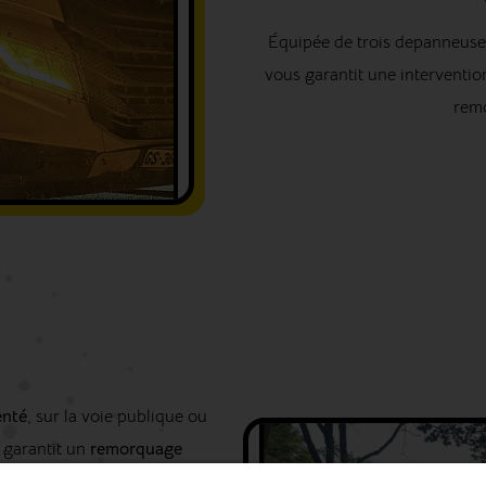
Équipée de trois depanneuse
vous garantit une interventi
remo
enté
, sur la voie publique ou
e garantit un
remorquage
isation et les coûts que cela