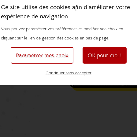
Ce site utilise des cookies afin d’améliorer votre
expérience de navigation
nce routière, Twin Service
Vous pouvez paramétrer vos préférences et modifier vos choix en
ngues distances
avec un
cliquant sur le lien de gestion des cookies en bas de page.
ice de remorquage
dans les
Paramétrer mes choix
OK pour moi !
devis de
dépannage poids
0 82 81 99
ou via notre
Continuer sans accepter