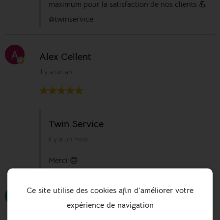
maximum pour la satisfaction de nos clients 💪
@twinservice
Alex Cellent
il y a un an
Twin Service
il y a un mois
Merci 🙃
Ce site utilise des cookies afin d’améliorer votre
Anaëlle Balannec
expérience de navigation
il y a un an