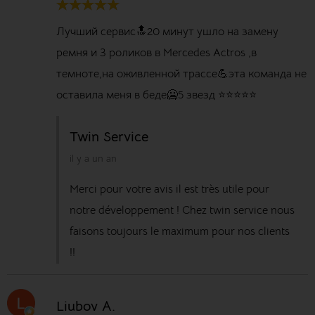
Лучший сервис🔝20 минут ушло на замену
ремня и 3 роликов в Mercedes Actros ,в
темноте,на оживленной трассе💪эта команда не
оставила меня в беде🥶5 звезд ⭐️⭐️⭐️⭐️⭐️
Twin Service
il y a un an
Merci pour votre avis il est très utile pour
notre développement ! Chez twin service nous
faisons toujours le maximum pour nos clients
!!
Liubov A.